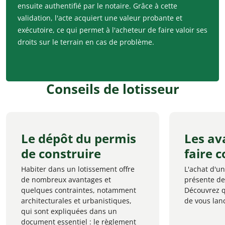
ensuite authentifié par le notaire. Grâce à cette
validation, l'acte acquiert une valeur probante et
exécutoire, ce qui permet à l'acheteur de faire valoir ses
droits sur le terrain en cas de problème.
Conseils de lotisseur
Le dépôt du permis
Les av
de construire
faire 
Habiter dans un lotissement offre
L'achat d'un
de nombreux avantages et
présente de
quelques contraintes, notamment
Découvrez q
architecturales et urbanistiques,
de vous lan
qui sont expliquées dans un
document essentiel : le règlement